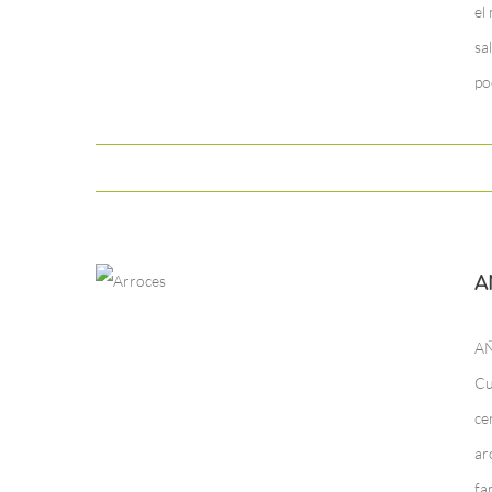
el
sa
po
A
AÑ
Cu
ce
ar
fa