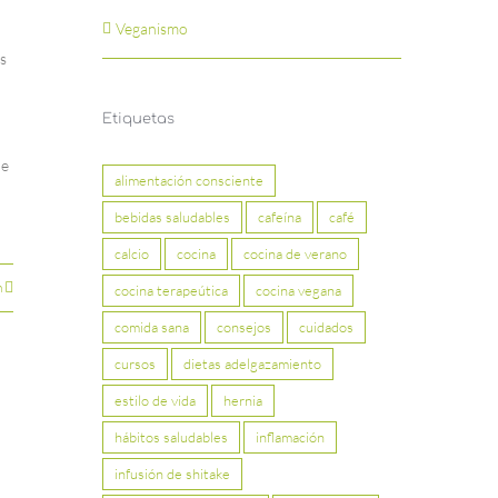
Veganismo
s
Etiquetas
ue
alimentación consciente
bebidas saludables
cafeína
café
calcio
cocina
cocina de verano
n
cocina terapeútica
cocina vegana
comida sana
consejos
cuidados
cursos
dietas adelgazamiento
estilo de vida
hernia
hábitos saludables
inflamación
infusión de shitake