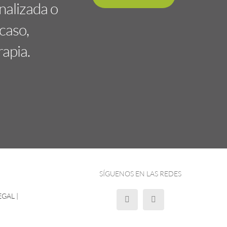
nalizada o
caso,
rapia.
SÍGUENOS EN LAS REDES
EGAL
|