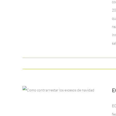
co
20
qu
re
In
sa
E
EQ
fe