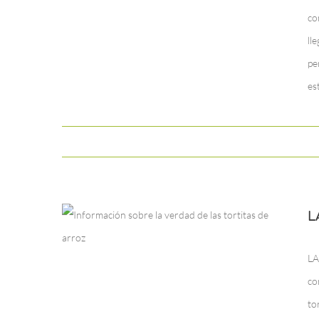
co
ll
pe
es
L
LA
co
to