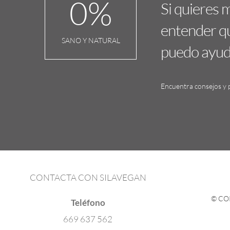
0
%
Si quieres 
entender qu
SANO Y NATURAL
puedo ayuda
Encuentra consejos y p
CONTACTA CON SILAVEGAN
© CO
Teléfono
669 637 562