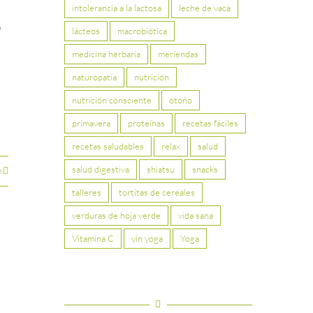
intolerancia a la lactosa
leche de vaca
o
lácteos
macrobiótica
medicina herbaria
meriendas
naturopatía
nutrición
nutrición consciente
otoño
primavera
proteínas
recetas fáciles
recetas saludables
relax
salud
salud digestiva
shiatsu
snacks
n
talleres
tortitas de cereales
verduras de hoja verde
vida sana
Vitamina C
yin yoga
Yoga