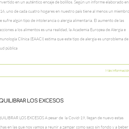
nvertido en un auténtico encaje de bolillos. Según un informe elaborado en
16, uno de cada cuatro hogares en nuestro país tiene al menos un miembr
e sufre algún tipo de intolerancia o alergia alimentaria. El aumento de las
acciones a los alimentos es una realidad, la Academia Europea de Alergia e
munología Clínica (EAACI) estima que este tipo de alergia es unproblema de
lud pública
Más informació
QUILIBRAR LOS EXCESOS
UILIBRAR LOS EXCESOS A pesar de la Covid-19, llegan de nuevo estas
chas en las que nos vamos a reunir a zampar como saco sin fondo y a beber