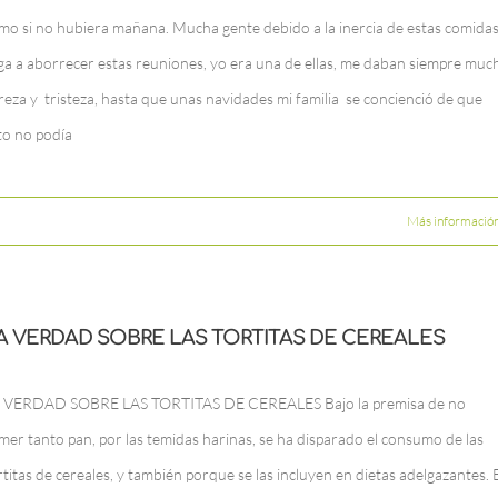
mo si no hubiera mañana. Mucha gente debido a la inercia de estas comida
ega a aborrecer estas reuniones, yo era una de ellas, me daban siempre muc
reza y tristeza, hasta que unas navidades mi familia se concienció de que
to no podía
Más informació
A VERDAD SOBRE LAS TORTITAS DE CEREALES
 VERDAD SOBRE LAS TORTITAS DE CEREALES Bajo la premisa de no
mer tanto pan, por las temidas harinas, se ha disparado el consumo de las
rtitas de cereales, y también porque se las incluyen en dietas adelgazantes. 