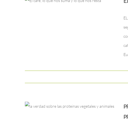
E
EL
se
co
ca
Eu
P
P