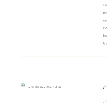
PR
pr
un
in
ha
la
¿
¿I