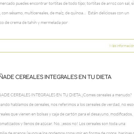
 mercado puedes encontrar tortitas de todo tipo; tortitas de arroz con sal, s
l, con sésamo, multicereales, de maíz, de quínoa… Están deliciosas con un
co de crema de tahín y mermelada por
Más informació
ÑADE CEREALES INTEGRALES EN TU DIETA
ADE CEREALES INTEGRALES EN TU DIETA ¿Comes cereales a menudo?
ando hablamos de cereales, nos referimos a los cereales de verdad, no eso
reales que vienen en bolsas y caja de cartón para el desayuno, modificados,
omatizados y llenos de azúcar. No, ¡esos no! Los cereales son toda una
milia de granos (aunque los podemos consumir en forma de copos, harinas 