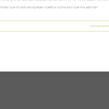
molas) que no solo enriquecen nuestra cocina sino que nos aportan
Más informació