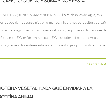
L CAFÉ, LO QUE NOS SUMA Y NOS RESTA
 CAFÉ, LO QUE NOS SUMA Y NOS RESTA El café, después del agua, es la
gunda bebida más consumida en el mundo, y hablamos de la cultura del caf
mo si fuera algo nuestro. Su origen es africano, las primeras plantaciones de
fé datan del SXV en Yemen, y hacia el SXVII se extendió por toda Asia y
ropa gracias a holandeses e italianos. En nuestro país por lo visto entro de
Más informació
ROTEÍNA VEGETAL, NADA QUE ENVIDIAR A LA
ROTEÍNA ANIMAL