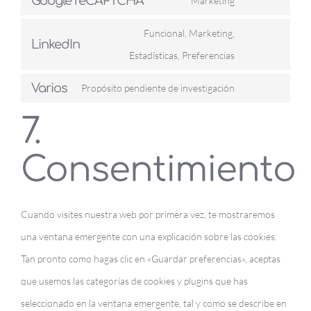
Google reCAPTCHA
Marketing
to
Consent
service
Funcional, Marketing,
to
LinkedIn
wordpress
Consent
Estadísticas, Preferencias
service
to
google-
Varios
Propósito pendiente de investigación
Consent
service
recaptcha
7.
to
linkedin
service
Consentimiento
varios
Cuando visites nuestra web por primera vez, te mostraremos
una ventana emergente con una explicación sobre las cookies.
Tan pronto como hagas clic en «Guardar preferencias», aceptas
que usemos las categorías de cookies y plugins que has
seleccionado en la ventana emergente, tal y como se describe en