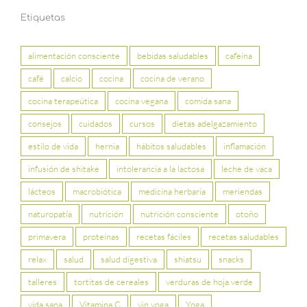
Etiquetas
alimentación consciente
bebidas saludables
cafeína
café
calcio
cocina
cocina de verano
cocina terapeútica
cocina vegana
comida sana
consejos
cuidados
cursos
dietas adelgazamiento
estilo de vida
hernia
hábitos saludables
inflamación
infusión de shitake
intolerancia a la lactosa
leche de vaca
lácteos
macrobiótica
medicina herbaria
meriendas
naturopatía
nutrición
nutrición consciente
otoño
primavera
proteínas
recetas fáciles
recetas saludables
relax
salud
salud digestiva
shiatsu
snacks
talleres
tortitas de cereales
verduras de hoja verde
vida sana
Vitamina C
yin yoga
Yoga