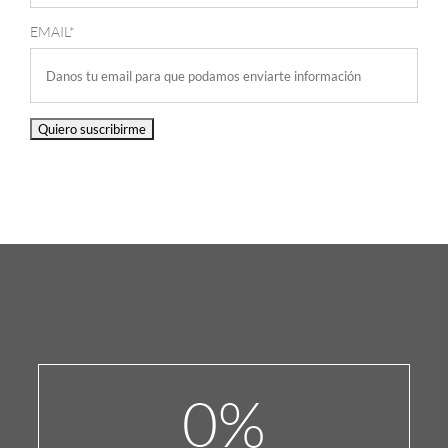
EMAIL*
0
%