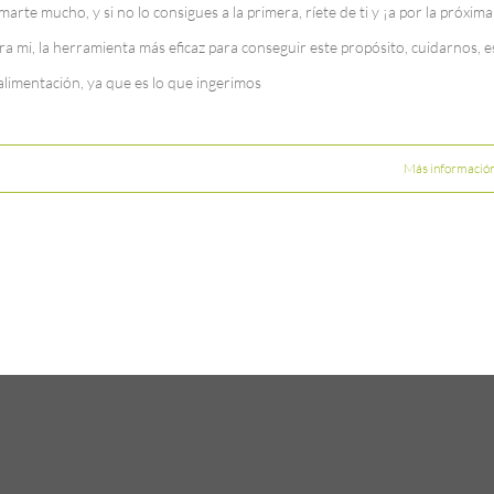
marte mucho, y si no lo consigues a la primera, ríete de ti y ¡a por la próxima
ra mi, la herramienta más eficaz para conseguir este propósito, cuidarnos, e
 alimentación, ya que es lo que ingerimos
Más informació