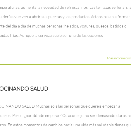
mperaturas, aumenta la necesidad de refrescarnos. Las terrazas se llenan, l
laderías vuelven a abrir sus puertas y los productos lácteos pasan a formar
rte del día a día de muchas personas: helados, yogures, quesos, batidos o
bidas frías. Aunque la cerveza suele ser una de las opciones
Más informació
OCINANDO SALUD
CINANDO SALUD Muchas sois las personas que queréis empezar a
idaros. Pero... ¿por dónde empezar? Os aconsejo no ser demasiado duras ni
ros. En estos momentos de cambios hacia una vida más saludable tienes qu