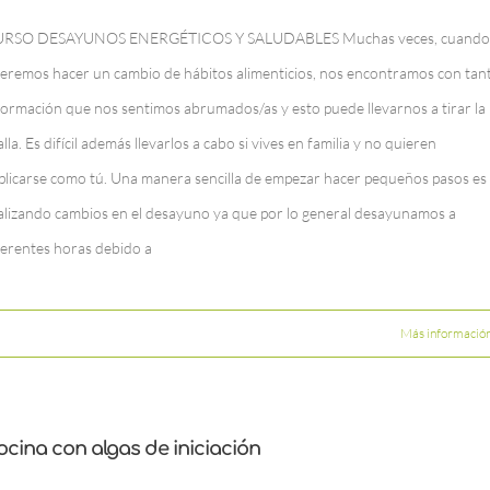
RSO DESAYUNOS ENERGÉTICOS Y SALUDABLES Muchas veces, cuando
eremos hacer un cambio de hábitos alimenticios, nos encontramos con tan
formación que nos sentimos abrumados/as y esto puede llevarnos a tirar la
alla. Es difícil además llevarlos a cabo si vives en familia y no quieren
plicarse como tú. Una manera sencilla de empezar hacer pequeños pasos es
alizando cambios en el desayuno ya que por lo general desayunamos a
ferentes horas debido a
Más informació
ocina con algas de iniciación