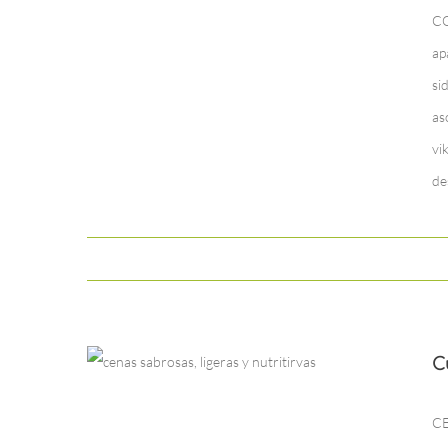
CO
ap
si
as
vi
de
C
CE