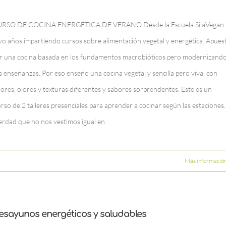
RSO DE COCINA ENERGÉTICA DE VERANO Desde la Escuela SilaVegan
evo años impartiendo cursos sobre alimentación vegetal y energética. Apues
r una cocina basada en los fundamentos macrobióticos pero modernizand
s enseñanzas. Por eso enseño una cocina vegetal y sencilla pero viva, con
lores, olores y texturas diferentes y sabores sorprendentes. Este es un
rso de 2 talleres presenciales para aprender a cocinar según las estaciones.
erdad que no nos vestimos igual en
Más informació
esayunos energéticos y saludables