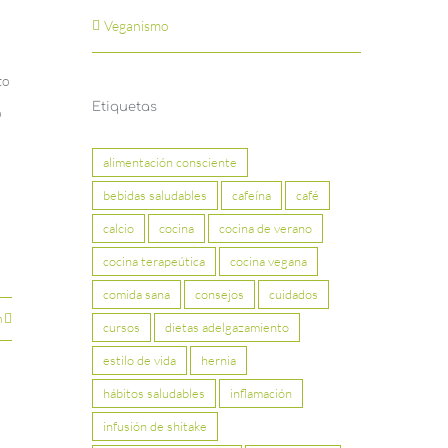
Veganismo
to
Etiquetas
o
alimentación consciente
bebidas saludables
cafeína
café
calcio
cocina
cocina de verano
cocina terapeútica
cocina vegana
comida sana
consejos
cuidados
n
cursos
dietas adelgazamiento
estilo de vida
hernia
hábitos saludables
inflamación
infusión de shitake