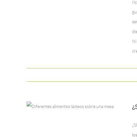
ri
gu
se
di
Ni
cr
¿
¿S
lo