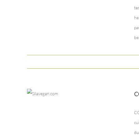
te
he
pa
be
C
CO
cu
du