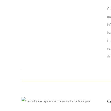
CU
qu
in
to
im
re
di
C