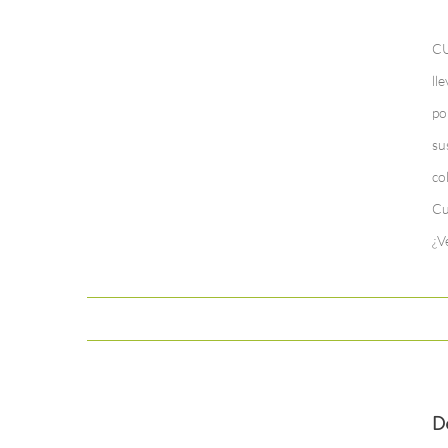
CU
ll
po
su
co
Cu
¿V
D