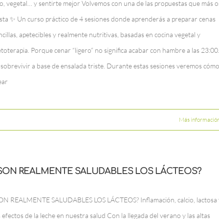
co, vegetal… y sentirte mejor Volvemos con una de las propuestas que más o
sta ✨ Un curso práctico de 4 sesiones donde aprenderás a preparar cenas
ncillas, apetecibles y realmente nutritivas, basadas en cocina vegetal y
etoterapia. Porque cenar “ligero” no significa acabar con hambre a las 23:00
 sobrevivir a base de ensalada triste. Durante estas sesiones veremos cóm
ear
Más informació
SON REALMENTE SALUDABLES LOS LÁCTEOS?
ON REALMENTE SALUDABLES LOS LÁCTEOS? Inflamación, calcio, lactosa 
s efectos de la leche en nuestra salud Con la llegada del verano y las altas