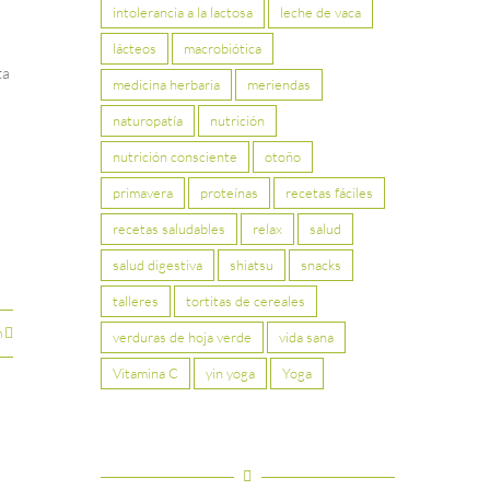
intolerancia a la lactosa
leche de vaca
lácteos
macrobiótica
ta
medicina herbaria
meriendas
naturopatía
nutrición
nutrición consciente
otoño
primavera
proteínas
recetas fáciles
recetas saludables
relax
salud
salud digestiva
shiatsu
snacks
talleres
tortitas de cereales
n
verduras de hoja verde
vida sana
Vitamina C
yin yoga
Yoga