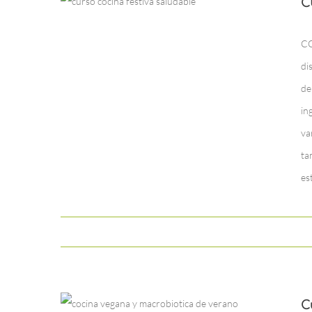
C
CO
di
de
in
va
ta
es
C