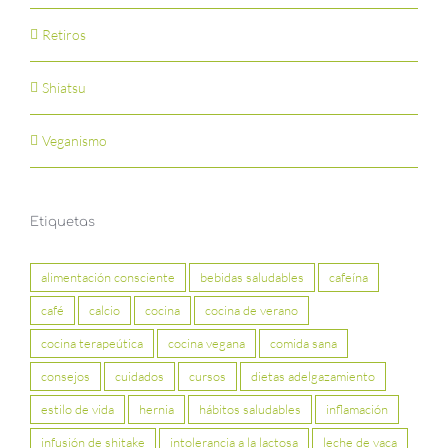
Retiros
Shiatsu
Veganismo
Etiquetas
alimentación consciente
bebidas saludables
cafeína
café
calcio
cocina
cocina de verano
cocina terapeútica
cocina vegana
comida sana
consejos
cuidados
cursos
dietas adelgazamiento
estilo de vida
hernia
hábitos saludables
inflamación
infusión de shitake
intolerancia a la lactosa
leche de vaca