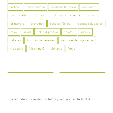
lácteos
macrobiótica
medicina herbaria
meriendas
naturopatía
nutrición
nutrición consciente
otoño
primavera
proteínas
recetas fáciles
recetas saludables
relax
salud
salud digestiva
shiatsu
snacks
talleres
tortitas de cereales
verduras de hoja verde
vida sana
Vitamina C
yin yoga
Yoga
Conéctate a nuestro boletín y ¡entérate de todo!