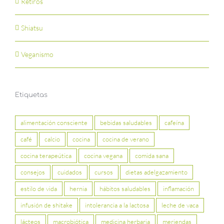
Retiros
Shiatsu
Veganismo
Etiquetas
alimentación consciente
bebidas saludables
cafeína
café
calcio
cocina
cocina de verano
cocina terapeútica
cocina vegana
comida sana
consejos
cuidados
cursos
dietas adelgazamiento
estilo de vida
hernia
hábitos saludables
inflamación
infusión de shitake
intolerancia a la lactosa
leche de vaca
lácteos
macrobiótica
medicina herbaria
meriendas