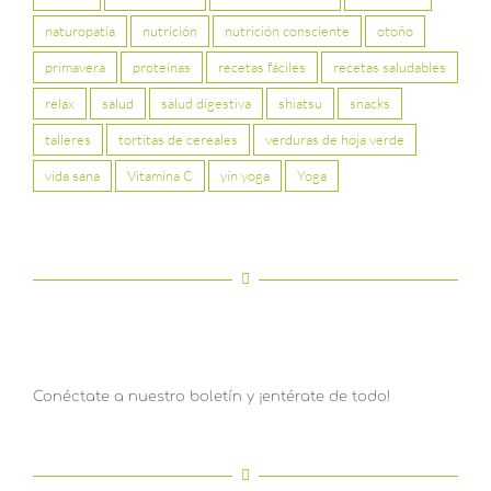
naturopatía
nutrición
nutrición consciente
otoño
primavera
proteínas
recetas fáciles
recetas saludables
relax
salud
salud digestiva
shiatsu
snacks
talleres
tortitas de cereales
verduras de hoja verde
vida sana
Vitamina C
yin yoga
Yoga
Conéctate a nuestro boletín y ¡entérate de todo!