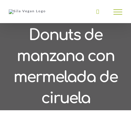
Saltar
al
contenido
Donuts de
manzana con
mermelada de
ciruela