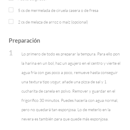
5
cs de mermelada de ciruela casera o de fresa
2
cs de melaza de arroz o maíz (opcional)
Preparación
1
Lo primero de todo es preparar la tempura. Para ello pon
la harina en un bol, haz un agujero en el centro y vierte el
agua fría con gas poco a poco, remueve hasta conseguir
una textura tipo yogur, añade una pizca de sal y 1
cucharita de canela en polvo. Remover y guardar en el
frigorífico 30 minutos. Puedes hacerla con agua normal,
pero no quedará tan esponjosa. Lo de meterlo en la
nevera es también para que quede más esponjosa.