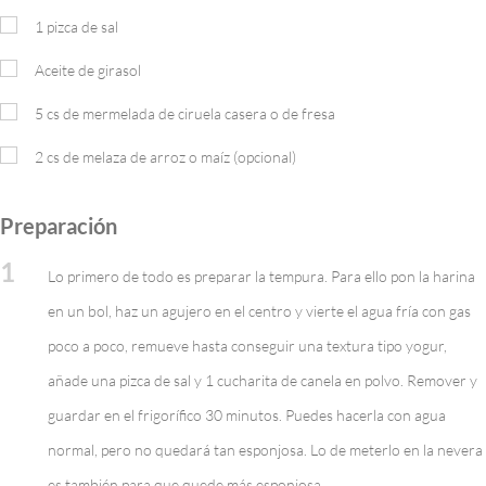
1 pizca de sal
Aceite de girasol
5
cs de mermelada de ciruela casera o de fresa
2
cs de melaza de arroz o maíz (opcional)
Preparación
1
Lo primero de todo es preparar la tempura. Para ello pon la harina
en un bol, haz un agujero en el centro y vierte el agua fría con gas
poco a poco, remueve hasta conseguir una textura tipo yogur,
añade una pizca de sal y 1 cucharita de canela en polvo. Remover y
guardar en el frigorífico 30 minutos. Puedes hacerla con agua
normal, pero no quedará tan esponjosa. Lo de meterlo en la nevera
es también para que quede más esponjosa.