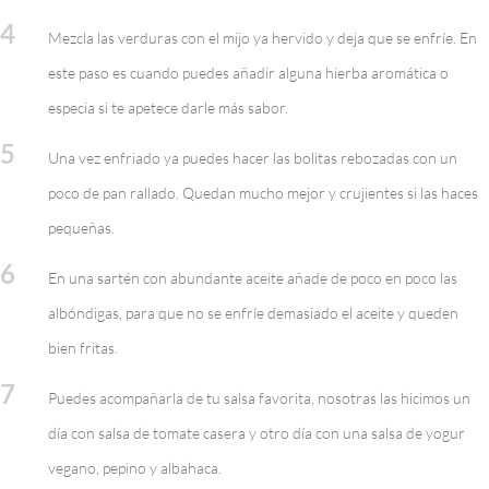
4
Mezcla las verduras con el mijo ya hervido y deja que se enfríe. En
este paso es cuando puedes añadir alguna hierba aromática o
especia si te apetece darle más sabor.
5
Una vez enfriado ya puedes hacer las bolitas rebozadas con un
poco de pan rallado. Quedan mucho mejor y crujientes si las haces
pequeñas.
6
En una sartén con abundante aceite añade de poco en poco las
albóndigas, para que no se enfríe demasiado el aceite y queden
bien fritas.
7
Puedes acompañarla de tu salsa favorita, nosotras las hicimos un
día con salsa de tomate casera y otro día con una salsa de yogur
vegano, pepino y albahaca.