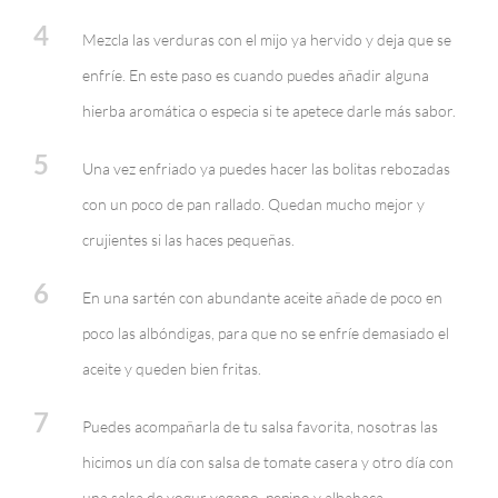
4
Mezcla las verduras con el mijo ya hervido y deja que se
enfríe. En este paso es cuando puedes añadir alguna
hierba aromática o especia si te apetece darle más sabor.
5
Una vez enfriado ya puedes hacer las bolitas rebozadas
con un poco de pan rallado. Quedan mucho mejor y
crujientes si las haces pequeñas.
6
En una sartén con abundante aceite añade de poco en
poco las albóndigas, para que no se enfríe demasiado el
aceite y queden bien fritas.
7
Puedes acompañarla de tu salsa favorita, nosotras las
hicimos un día con salsa de tomate casera y otro día con
una salsa de yogur vegano, pepino y albahaca.