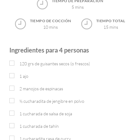
TIEMPO DE PREPARACIÓN
5 mins
TIEMPO DE COCCIÓN
TIEMPO TOTAL
10 mins
15 mins
Ingredientes para 4 personas
120
grs
de guisantes secos (o frescos)
1
ajo
2
manojos de espinacas
½
cucharadita de jengibre en polvo
1
cucharada de salsa de soja
1
cucharada de tahín
1
cucharadita rasa de curry